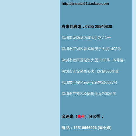
http://jinsulai01.taobao.com
办事处联络：0755-28940830
深圳市龙岗龙西坡头肚路7-1号
深圳市罗湖区春风路康宁大厦1403号
深圳市福田区投资大厦1108号（6号路）
深圳市宝安区西乡大门左侧500米处
深圳市宝安区石岩宝石东路0037号
深圳市宝安区松岗街道办汽车站旁
金速来（
）分公司：
惠州
电 话：13510666906 (周小姐）