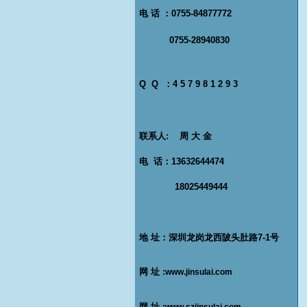
电 话 ：0755-84877772
0755-28940830
Q Q ：4 5 7 9 8 1 2 9 3
联系人: 周 大 金
电 话：13632644474
18025449444
地 址：深圳龙岗龙西陂头肚路7-1号
网 址 :
www.jinsulai.com
网 址 :