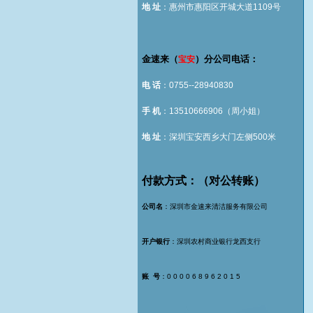
地 址
：惠州市惠阳区开城大道1109号
金速来（
）分公司电话：
宝安
电 话
：0755--28940830
手 机
：13510666906（周小姐）
地 址
：深圳宝安西乡大门左侧500米
付款方式：（对公转账）
公司名
：深圳市金速来清洁服务有限公司
开户银行
：深圳农村商业银行龙西支行
账 号
：0 0 0 0 6 8 9 6 2 0 1 5