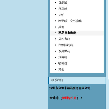
•
灭老鼠
•
杀马蜂
•
抓蛇
•
除甲醛、空气净化
•
其他
•
药品 机械销售
•
灭四害药
•
白蚁防制药
•
杀臭虫药
•
烟雾机
•
喷雾器
•
其他
联系我们
深圳市金速来清洁服务有限公司
金速来（
）：
深圳总公司