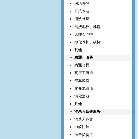
•
保洁外包
•
开荒保洁
•
清洗外墙
•
清洗地板、地毯
•
大理石养护
•
绿化养护、砍树
•
其他
•
疏通、吸粪
•
疏通马桶
•
高压车疏通
•
专车吸粪
•
化粪池清底
•
清化油池
•
其他
•
消杀灭四害服务
•
消杀灭四害
•
白蚁防治
•
宿舍除臭虫