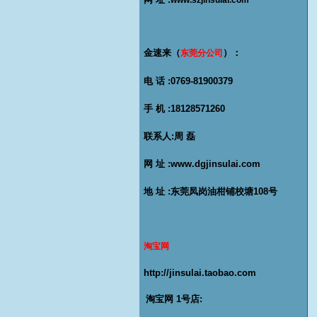
www.szjinsulai.com
金速来（
）：
东莞分公司
电 话 :0769-81900379
手 机 :18128571260
联系人:
周 磊
网 址 :
www.dgjinsulai.com
地 址 :
东莞凤岗油柑铺校塘108号
淘宝网
http://jinsulai.taobao.com
淘宝网 1号店: