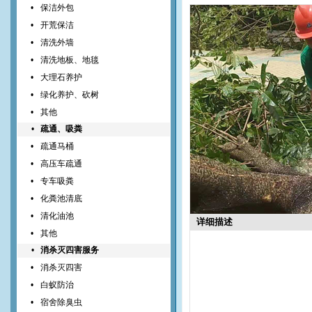
•
保洁外包
•
开荒保洁
•
清洗外墙
•
清洗地板、地毯
•
大理石养护
•
绿化养护、砍树
•
其他
•
疏通、吸粪
•
疏通马桶
•
高压车疏通
•
专车吸粪
•
化粪池清底
•
清化油池
详细描述
•
其他
•
消杀灭四害服务
•
消杀灭四害
•
白蚁防治
•
宿舍除臭虫