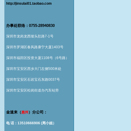
http://jinsulai01.taobao.com
办事处联络：0755-28940830
深圳市龙岗龙西坡头肚路7-1号
深圳市罗湖区春风路康宁大厦1403号
深圳市福田区投资大厦1108号（6号路）
深圳市宝安区西乡大门左侧500米处
深圳市宝安区石岩宝石东路0037号
深圳市宝安区松岗街道办汽车站旁
金速来（
）分公司：
惠州
电 话：13510666906 (周小姐）