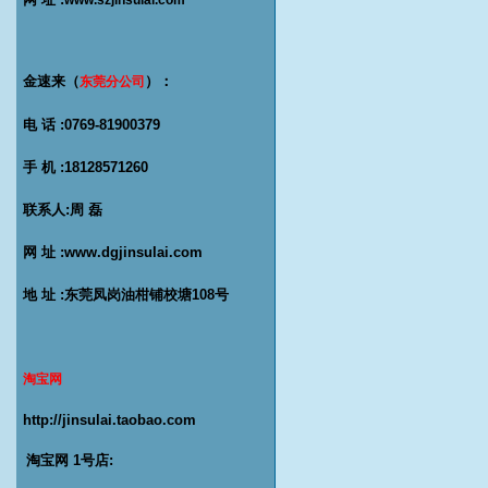
www.szjinsulai.com
金速来（
）：
东莞分公司
电 话 :0769-81900379
手 机 :18128571260
联系人:
周 磊
网 址 :
www.dgjinsulai.com
地 址 :
东莞凤岗油柑铺校塘108号
淘宝网
http://jinsulai.taobao.com
淘宝网 1号店: