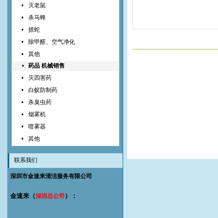
•
灭老鼠
•
杀马蜂
•
抓蛇
•
除甲醛、空气净化
•
其他
•
药品 机械销售
•
灭四害药
•
白蚁防制药
•
杀臭虫药
•
烟雾机
•
喷雾器
•
其他
联系我们
深圳市金速来清洁服务有限公司
金速来（
）：
深圳总公司