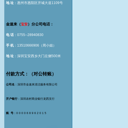
地 址
：惠州市惠阳区开城大道1109号
金速来（
）分公司电话：
宝安
电 话
：0755--28940830
手 机
：13510666906（周小姐）
地 址
：深圳宝安西乡大门左侧500米
付款方式：（对公转账）
公司名
：深圳市金速来清洁服务有限公司
开户银行
：深圳农村商业银行龙西支行
账 号
：0 0 0 0 6 8 9 6 2 0 1 5