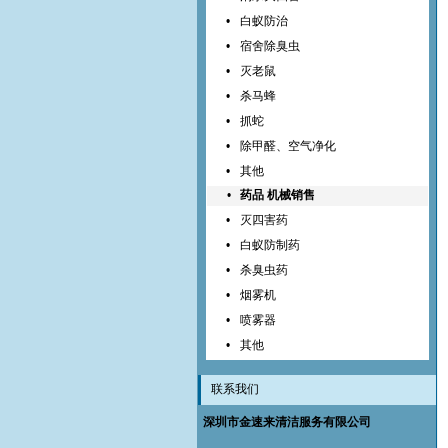
•
白蚁防治
•
宿舍除臭虫
•
灭老鼠
•
杀马蜂
•
抓蛇
•
除甲醛、空气净化
•
其他
•
药品 机械销售
•
灭四害药
•
白蚁防制药
•
杀臭虫药
•
烟雾机
•
喷雾器
•
其他
联系我们
深圳市金速来清洁服务有限公司