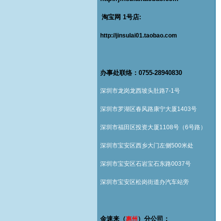
淘宝网 1号店:
http://jinsulai01.taobao.com
办事处联络：0755-28940830
深圳市龙岗龙西坡头肚路7-1号
深圳市罗湖区春风路康宁大厦1403号
深圳市福田区投资大厦1108号（6号路）
深圳市宝安区西乡大门左侧500米处
深圳市宝安区石岩宝石东路0037号
深圳市宝安区松岗街道办汽车站旁
金速来（
）分公司：
惠州