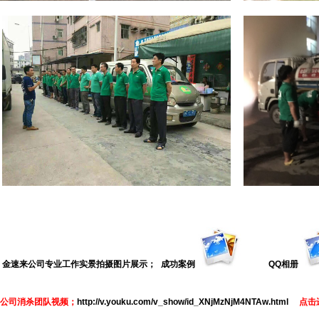
成功案例
QQ相册
金速来公司专业工作实景拍摄图片展示；
公司消杀团队视频
；
http://v.youku.com/v_show/id_XNjMzNjM4NTAw.html
点击