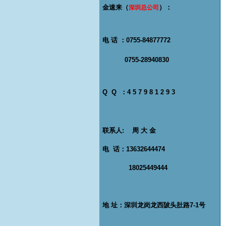
金速来（
）：
深圳总公司
电 话 ：0755-84877772
0755-28940830
Q Q ：4 5 7 9 8 1 2 9 3
联系人: 周 大 金
电 话：13632644474
18025449444
地 址：深圳龙岗龙西陂头肚路7-1号