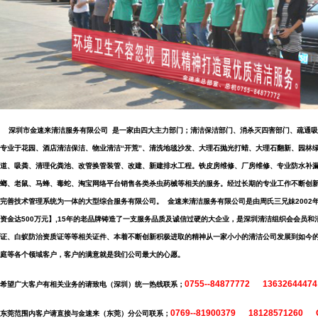
深圳市金速来清洁服务有限公司 是一家由四大主力部门；清洁保洁部门、消杀灭四害部门、疏通吸
专业于花园、酒店清洁保洁、物业清洁“开荒”、清洗地毯沙发、大理石抛光打蜡、大理石翻新、园林
道、吸粪、清理化粪池、改管换管装管、改建、新建排水工程。铁皮房维修、厂房维修、专业防水补
螂、老鼠、马蜂、毒蛇、淘宝网络平台销售各类杀虫药械等相关的服务。经过长期的专业工作不断创
完善技术管理系统为一体的大型综合服务有限公司。 金速来清洁服务有限公司是由周氏三兄妹2002
资金达500万元】,15年的老品牌铸造了一支服务品质及诚信过硬的大企业，是深圳清洁组织会会员
证、白蚁防治资质证等等相关证件、本着不断创新积极进取的精神从一家小小的清洁公司发展到如今
庭等各个领域客户，客户的满意就是我们公司最大的心愿。
0755--84877772
136326444
希望广大客户有相关业务的请致电（深圳）统一热线联系；
0769--81900379 18128571260 Q
东莞范围内客户请直接与金速来（东莞）分公司联系；