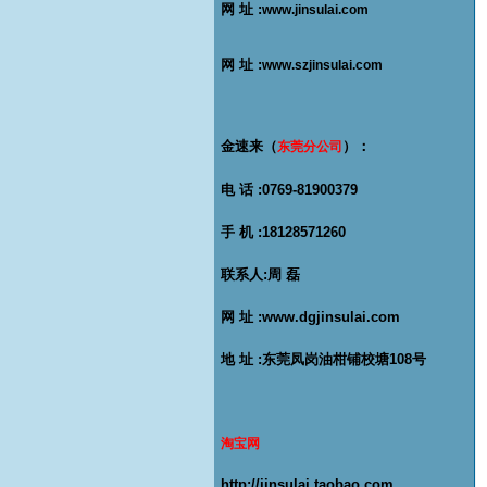
网 址 :
www.jinsulai.com
网 址 :
www.szjinsulai.com
金速来（
）：
东莞分公司
电 话 :0769-81900379
手 机 :18128571260
联系人:
周 磊
网 址 :
www.dgjinsulai.com
地 址 :
东莞凤岗油柑铺校塘108号
淘宝网
http://jinsulai.taobao.com