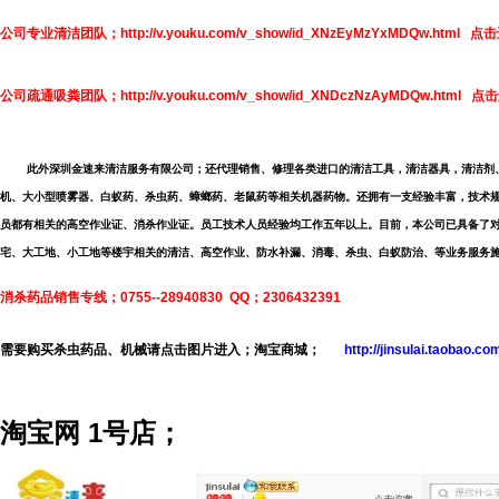
公司专业清洁团队
；
http://v.youku.com/v_show/id_XNzEyMzYxMDQw.html
公司疏通吸粪团队；http://v.youku.com/v_show/id_XNDczNzAyMDQw.html
点击
此外深圳金速来清洁服务有限公司；还代理销售、修理各类进口的清洁工具，清洁器具，清洁剂
机、大小型喷雾器、白蚁药、杀虫药、蟑螂药、老鼠药等相关机器药物。还拥有一支经验丰富，技术
员都有相关的高空作业证、消杀作业证。员工技术人员经验均工作五年以上。目前，本公司已具备了
宅、大工地、小工地等楼宇相关的清洁、高空作业、防水补漏、消毒、杀虫、白蚁防治、等业务服务
消杀药品销售专线；0755--28940830 QQ；2306432391
需要购买杀虫药品、机械请点击图片进入；淘宝商城；
http://jinsulai.taobao.co
淘宝网 1号店；