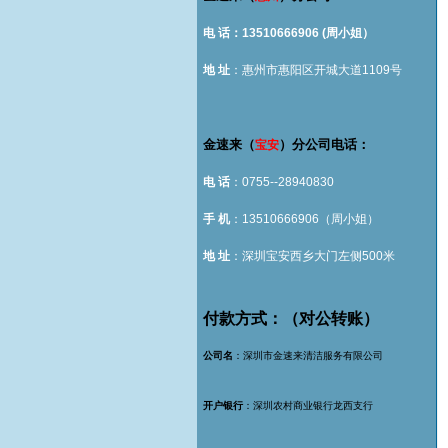
电 话：13510666906 (周小姐）
地 址
：惠州市惠阳区开城大道1109号
金速来（
）分公司电话：
宝安
电 话
：0755--28940830
手 机
：13510666906（周小姐）
地 址
：深圳宝安西乡大门左侧500米
付款方式：（对公转账）
公司名
：深圳市金速来清洁服务有限公司
开户银行
：深圳农村商业银行龙西支行