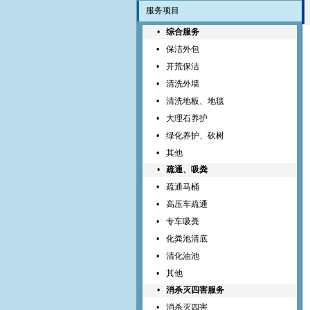
服务项目
•
综合服务
•
保洁外包
•
开荒保洁
•
清洗外墙
•
清洗地板、地毯
•
大理石养护
•
绿化养护、砍树
•
其他
•
疏通、吸粪
•
疏通马桶
•
高压车疏通
•
专车吸粪
•
化粪池清底
•
清化油池
•
其他
•
消杀灭四害服务
•
消杀灭四害